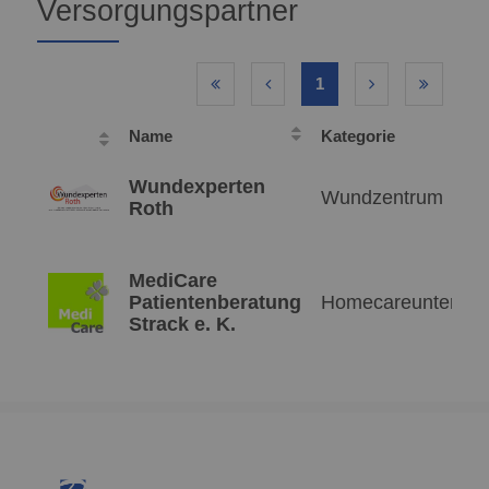
Versorgungspartner
1
Name
Kategorie
Wundexperten
Wundzentrum
Roth
MediCare
Patientenberatung
Homecareunterne
Strack e. K.