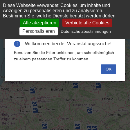
Cookie-Einstellungen
Diese Webseite verwendet 'Cookies' um Inhalte und
Anzeigen zu personalisieren und zu analysieren.
Bestimmen Sie, welche Dienste benutzt werden dürfen
Alle akzeptieren
Verbiete alle Cookies
Personalisieren
Datenschutzbestimmungen
+
−
Willkommen bei der Veranstaltungssuche!
Willkommen bei der Veranstaltungssuche!
Benutzen Sie die Filterfunktionen, um schnellstmöglich
Benutzen Sie die Filterfunktionen, um schnellstmöglich
zu einem passenden Treffer zu kommen.
zu einem passenden Treffer zu kommen.
OK
OK