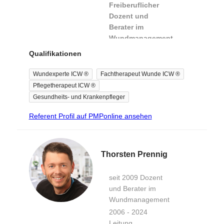
Freiberuflicher
Dozent und
Berater im
Wundmanagement
Qualifikationen
02/2003 -
02/2023
JVA
Wundexperte ICW ®
Fachtherapeut Wunde ICW ®
Lingen -
Pflegetherapeut ICW ®
Krankenpfleger
Gesundheits- und Krankenpfleger
und
Referent Profil auf PMPonline ansehen
Wundmanager
.-
Thorsten Prennig
Fort- und
Weiterbildungen
seit 2009 Dozent
und Berater im
Juni 2016
Wundmanagement
Niedersächsische
2006 - 2024
Akademie für
Leitung
Fachberufe im