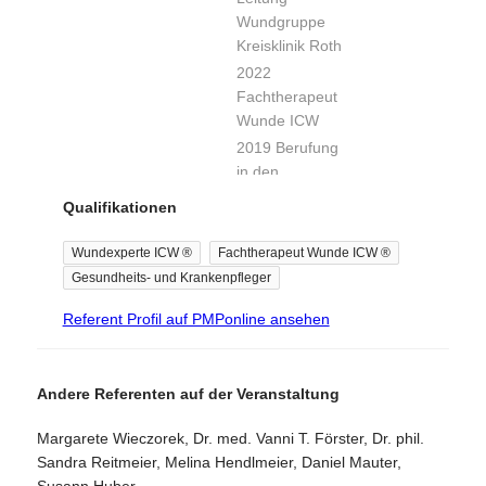
Wundgruppe
Gesundheitswesen
Kreisklinik Roth
Verantwortliche
2022
Pflegefachkraft
Fachtherapeut
(PDL)
Wunde ICW
2019 Berufung
06/2009 –
in den
08/2009
Tarcus
wissenschaftlichen
Qualifikationen
Insitut
Beirat der ICW
e.V.
Grundlagen
Wundexperte ICW ®
Fachtherapeut Wunde ICW ®
2016 Gründung
des
Gesundheits- und Krankenpfleger
der
Projektmanagements
Regionalgruppe
Referent Profil auf PMPonline ansehen
ICW
11/2007 –
Mittelfranken
06/2008
2011 Gründung
Andere Referenten auf der Veranstaltung
Uniklinik Essen
iWT Akademie
Margarete Wieczorek, Dr. med. Vanni T. Förster, Dr. phil.
2007 Gründung
Weiterbildung
Sandra Reitmeier, Melina Hendlmeier, Daniel Mauter,
Wundexperten
zum
Susann Huber