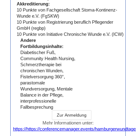
Erfahren Sie
Akkreditierung:
mehr
10
Punkte von
Fachgesellschaft Stoma-Kontinenz-
unter:
www.urgo.de
Wunde e.V. (FgSKW)
10
Punkte von
Registrierung beruflich Pflegender
GmbH (regbp)
10
Punkte von
Initiative Chronische Wunde e.V. (ICW)
Andere
Fortbildungsinhalte:
Diabetischer Fuß,
Community Health Nursing,
Schmerztherapie bei
chronischen Wunden,
Fistelversorgung 360°,
parastomale
Wundversorgung, Mentale
Balance in der Pflege,
interprofessionelle
Fallbesprechung
Zur Anmeldung
Mehr Informationen unter:
https://https://conferencemanager.events/hamburgerwundtag