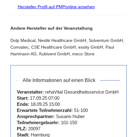
Homecareunternehmen,
Hersteller Profil auf PMPonline ansehen
Sanitätshäuser,
Kliniken und
Apotheken. Wir
Andere Hersteller auf der Veranstaltung
bieten optimale
und innovative
Dolp Medical, Nestlé Healthcare GmbH, Solventum GmbH,
Lösungen zur
Convatec, CSE Healthcare GmbH, essity GmbH, Paul
bedarfsgerechten
Hartmann AG, Kubivent GmbH, meco Store
Wundversorgung.
Die URGO
GmbH gehört
zum
Alle Informationen auf einen Blick
Unternehmensbereich
von URGO
Veranstalter:
rehaVital Gesundheitsservice GmbH
Medical, Teil der
Start:
17.09.25 07:00
Ende:
18.09.25 15:00
französischen
Erwartete Teilnehmerzahl:
51-100
familiengeführten
Ansprechpartner:
Susann Huber
Unternehmensgruppe
Teilnehmergebuehr:
101-150
URGO.
PLZ:
20097
Stadt:
Hamburg