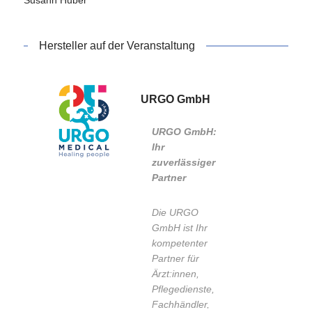
Roth
Pflegetherapeuten
2005
Wunde ICW
Wundexperte
e.V.
Hersteller auf der Veranstaltung
ICW
2000 - dato
Krankenpfleger
in der Kreisklinik
URGO GmbH
Roth
2000
URGO GmbH:
Staatsexamen
Ihr
Krankenpflege
zuverlässiger
Partner
Die URGO
GmbH ist Ihr
kompetenter
Partner für
Ärzt:innen,
Pflegedienste,
Fachhändler,