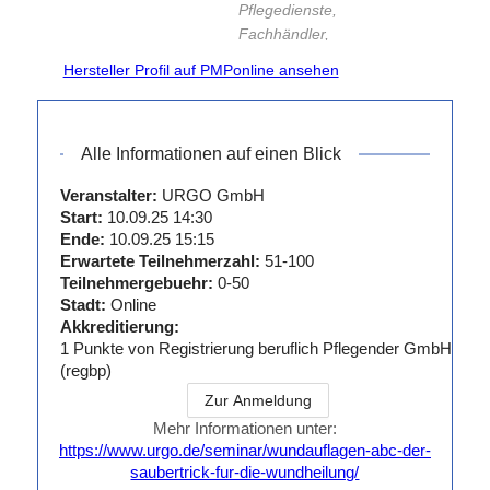
Pflegedienste,
Fachhändler,
Homecareunternehmen,
Hersteller Profil auf PMPonline ansehen
Sanitätshäuser,
Kliniken und
Apotheken. Wir
Alle Informationen auf einen Blick
bieten optimale
und innovative
Veranstalter:
URGO GmbH
Lösungen zur
Start:
10.09.25 14:30
bedarfsgerechten
Ende:
10.09.25 15:15
Wundversorgung.
Erwartete Teilnehmerzahl:
51-100
Die URGO
Teilnehmergebuehr:
0-50
GmbH gehört
Stadt:
Online
zum
Akkreditierung:
Unternehmensbereich
1
Punkte von
Registrierung beruflich Pflegender GmbH
(regbp)
von URGO
Medical, Teil der
Zur Anmeldung
französischen
Mehr Informationen unter:
familiengeführten
https://www.urgo.de/seminar/wundauflagen-abc-der-
Unternehmensgruppe
saubertrick-fur-die-wundheilung/