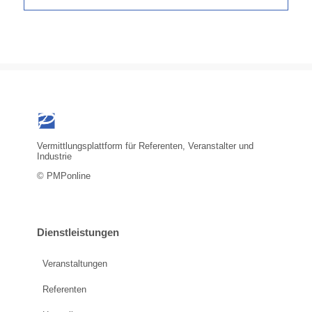
URGO.
Erfahren Sie
mehr
unter:
www.urgo.de
Vermittlungsplattform für Referenten, Veranstalter und
Industrie
© PMPonline
Dienstleistungen
Veranstaltungen
Referenten