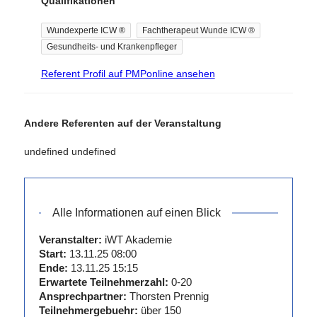
Qualifikationen
Beirat der ICW
e.V.
Wundexperte ICW ®
Fachtherapeut Wunde ICW ®
2016 Gründung
Gesundheits- und Krankenpfleger
der
Regionalgruppe
Referent Profil auf PMPonline ansehen
ICW
Mittelfranken
2011 Gründung
Andere Referenten auf der Veranstaltung
iWT Akademie
undefined undefined
2007 Gründung
Wundexperten
Roth
2005
Alle Informationen auf einen Blick
Wundexperte
ICW
Veranstalter:
iWT Akademie
2000 - dato
Start:
13.11.25 08:00
Krankenpfleger
Ende:
13.11.25 15:15
Erwartete Teilnehmerzahl:
0-20
in der Kreisklinik
Ansprechpartner:
Thorsten Prennig
Roth
Teilnehmergebuehr:
über 150
2000