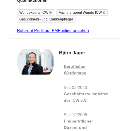
Qualifikationen
Beirat der ICW
e.V.
Wundexperte ICW ®
Fachtherapeut Wunde ICW ®
2016 Gründung
Gesundheits- und Krankenpfleger
der
Regionalgruppe
Referent Profil auf PMPonline ansehen
ICW
Mittelfranken
2011 Gründung
Björn Jäger
iWT Akademie
2007 Gründung
Beruflicher
Wundexperten
Werdegang
Roth
2005
Seit 03/2023
Wundexperte
Geschäftsstellenleiter
ICW
der ICW e.V.
2000 - dato
Krankenpfleger
Seit 10/2009
in der Kreisklinik
Freiberuflicher
Roth
Dozent und
2000