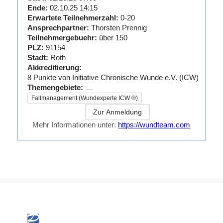
Verantwortliche
Ende:
02.10.25 14:15
Pflegefachkraft
Erwartete Teilnehmerzahl:
0-20
(PDL)
Ansprechpartner:
Thorsten Prennig
Teilnehmergebuehr:
über 150
PLZ:
91154
06/2009 –
Stadt:
Roth
08/2009
Tarcus
Akkreditierung:
8
Punkte von
Initiative Chronische Wunde e.V. (ICW)
Insitut
Themengebiete:
Grundlagen
Fallmanagement (Wundexperte ICW ®)
des
Zur Anmeldung
Projektmanagements
Mehr Informationen unter:
https://wundteam.com
11/2007 –
06/2008
Uniklinik Essen
Weiterbildung
zum
Pflegetherapeuten
Wunde ICW