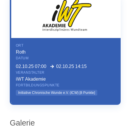
ORT
Roth
DATUM
02.10.25 07:00
02.10.25 14:15
VERANSTALTER
iWT Akademie
FORTBILDUNGSPUNKTE
Initiative Chronische Wunde e.V. (ICW)
[
8
Punkte]
Galerie