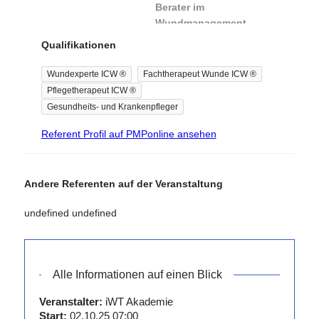
Berater im
Staatsexamen
Wundmanagement
Krankenpflege
Qualifikationen
02/2003 -
02/2023
JVA
Wundexperte ICW ®
Fachtherapeut Wunde ICW ®
Lingen -
Pflegetherapeut ICW ®
Krankenpfleger
Gesundheits- und Krankenpfleger
und
Referent Profil auf PMPonline ansehen
Wundmanager
.-
Andere Referenten auf der Veranstaltung
Fort- und
Weiterbildungen
undefined undefined
Juni 2016
Niedersächsische
Akademie für
Alle Informationen auf einen Blick
Fachberufe im
Veranstalter:
iWT Akademie
Gesundheitswesen
Start:
02.10.25 07:00