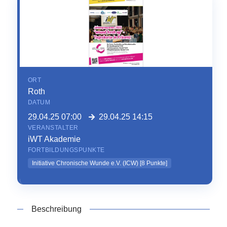
ORT
Roth
DATUM
29.04.25 07:00
29.04.25 14:15
VERANSTALTER
iWT Akademie
FORTBILDUNGSPUNKTE
Initiative Chronische Wunde e.V. (ICW)
[
8
Punkte]
Beschreibung