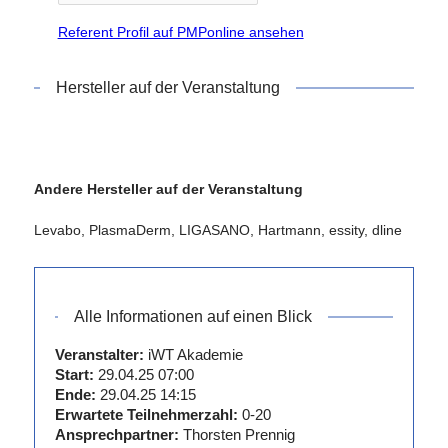
der
Regionalgruppe
Referent Profil auf PMPonline ansehen
ICW
Mittelfranken
Hersteller auf der Veranstaltung
2011 Gründung
iWT Akademie
2007 Gründung
Wundexperten
Andere Hersteller auf der Veranstaltung
Roth
2005
Levabo, PlasmaDerm, LIGASANO, Hartmann, essity, dline
Wundexperte
ICW
2000 - dato
Krankenpfleger
Alle Informationen auf einen Blick
in der Kreisklinik
Roth
Veranstalter:
iWT Akademie
Start:
29.04.25 07:00
2000
Ende:
29.04.25 14:15
Staatsexamen
Erwartete Teilnehmerzahl:
0-20
Krankenpflege
Ansprechpartner:
Thorsten Prennig