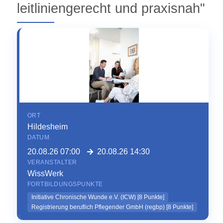
leitliniengerecht und praxisnah"
ORT
Hildesheim
DATUM
20.08.26 07:00
20.08.26 14:30
VERANSTALTER
WissWerk
FORTBILDUNGSPUNKTE
Initiative Chronische Wunde e.V. (ICW)
[
8
Punkte]
Registrierung beruflich Pflegender GmbH (regbp)
[
8
Punkte]