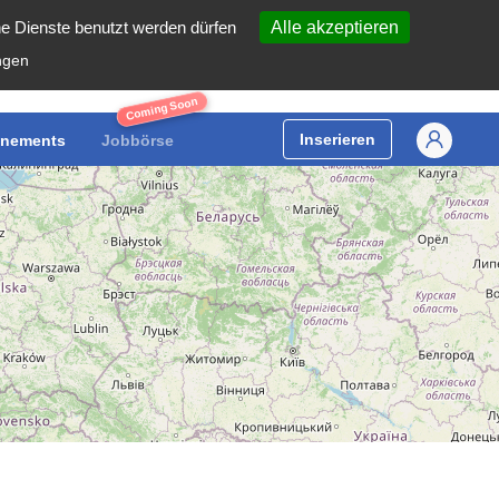
he Dienste benutzt werden dürfen
Alle akzeptieren
ngen
Coming Soon
Inserieren
nements
Jobbörse