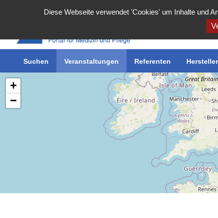
Cookie-Einstellungen
Diese Webseite verwendet 'Cookies' um Inhalte und An
Ve
Suchen
Inserieren
Veranstaltungen
Meine Inserate
Referenten
Benutzerkonto
Herstelle
+
−