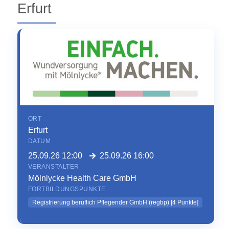
Erfurt
ORT
Erfurt
DATUM
25.09.26 12:00
25.09.26 16:00
VERANSTALTER
Mölnlycke Health Care GmbH
FORTBILDUNGSPUNKTE
Registrierung beruflich Pflegender GmbH (regbp)
[
4
Punkte]