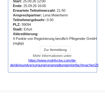
Start:
25.09.26 12:00
und
Ende:
25.09.26 16:00
gesundheitsökonomischen
Erwartete Teilnehmerzahl:
21-50
Nachweisen
Ansprechpartner:
Lena Meierherm
gestützt. Alles
Teilnehmergebuehr:
0-50
was wir tun,
PLZ:
99094
dient einem
Stadt:
Erfurt
einzigen Zweck:
Akkreditierung:
Medizinische
4
Punkte von
Registrierung beruflich Pflegender GmbH
Fachkräfte zu
(regbp)
unterstützen, ihr
Zur Anmeldung
Bestes zu geben
Mehr Informationen unter:
um somit eine
https://www.molnlycke.com/de-
bestmögliche
de/de/wundversorgung/veranstaltungen/einfachmachen26
Versorgung Ihrer
Patienten zu
gewährleisten.
Wir sind
bestrebt, dies
täglich unter
Beweis zu
stellen.