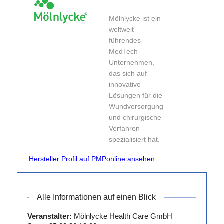
Mölnlycke ist ein
weltweit
führendes
MedTech-
Unternehmen,
das sich auf
innovative
Lösungen für die
Wundversorgung
und chirurgische
Verfahren
spezialisiert hat.
Unsere Produkte
Hersteller Profil auf PMPonline ansehen
und Lösungen
tragen zu
besseren
Behandlungsergebnissen
Alle Informationen auf einen Blick
bei und werden
Veranstalter:
Mölnlycke Health Care GmbH
von klinischen