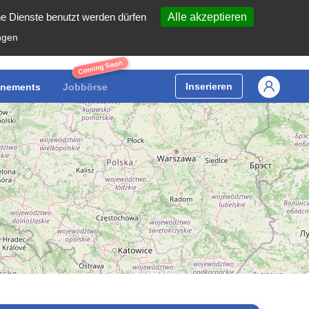
he Dienste benutzt werden dürfen
Alle akzeptieren
ngen
Coming Soon
Inserieren
nements
Jobbörse