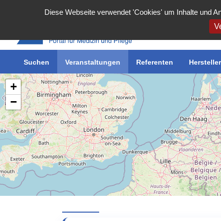
Cookie-Einstellungen
Diese Webseite verwendet 'Cookies' um Inhalte und An
Ve
Suchen
Inserieren
Veranstaltungen
Meine Inserate
Referenten
Benutzerkonto
Herstelle
+
−