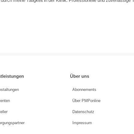
durch meine Tätigkeit in der Klinik. Professionelle und zuverlässig
tleistungen
Über uns
nstaltungen
Abonnements
renten
Über PMPonline
eller
Datenschutz
orgungspartner
Impressum