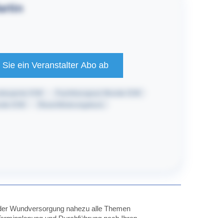
rtin
Sie ein Veranstalter Abo ab
dexperte ICW
Fachtherapeut Wunde ICW
nde ICW
Rezertifizierungskurs
ch der Wundversorgung nahezu alle Themen