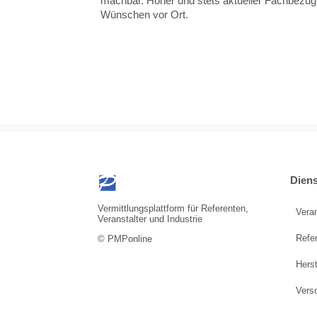
machbar. Hoher und stets aktueller Fachbezug 
Wünschen vor Ort.
Diens
Vermittlungsplattform für Referenten,
Vera
Veranstalter und Industrie
Refe
© PMPonline
Herst
Vers