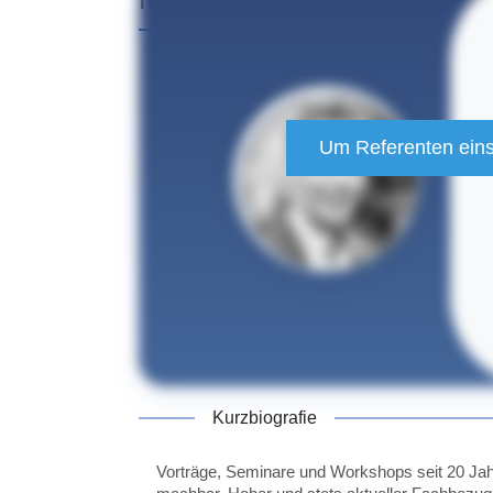
Um Referenten einse
Kurzbiografie
Vorträge, Seminare und Workshops seit 20 Jah