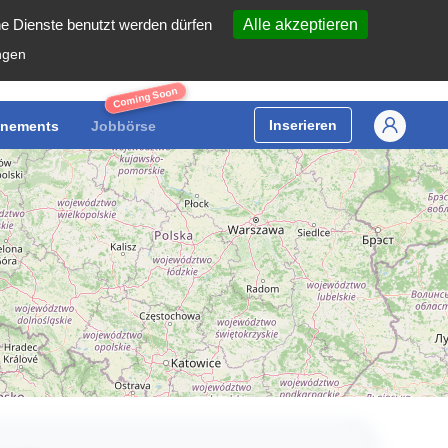
he Dienste benutzt werden dürfen
Alle akzeptieren
ngen
Coming Soon
Inserieren
nements
Jobbörse