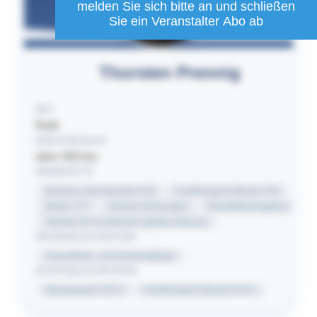
melden Sie sich bitte an und schließen
Sie ein Veranstalter Abo ab
Thorsten
Prennig
ORT
Roth
EINSATZRADIUS
über 300
km
SEMINARTYP
Basiskurs Wundexperte ICW
Fachtherapeut Wunde ICW
Modul 1 FT
Inhouse Schulungen
Rezertifizierungskurs
Speaker bei Kongressen (großes Plenum)
GRUNDQUALIFIKATION
Gesundheits- und Krankenpfleger
ZUSATZQUALIFIKATION
Wundexperte ICW ®
Fachtherapeut Wunde ICW ®