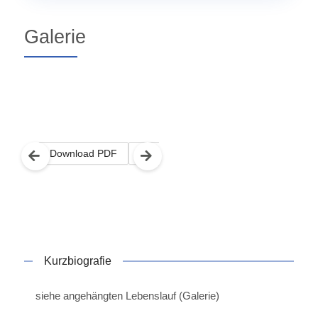
Galerie
PDF Datei anzeigen
Download PDF
PDF Datei anzeigen
Download PDF
PDF Date
Kurzbiografie
siehe angehängten Lebenslauf (Galerie)