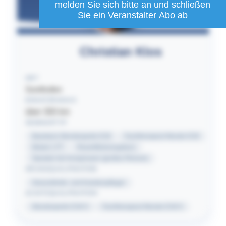
melden Sie sich bitte an und schließen
Sie ein Veranstalter Abo ab
Christian
Klos
ORT
Sonthofen
EINSATZRADIUS
über 300
km
SEMINARTYP
Basiskurs Wundexperte ICW
Fachtherapeut Wunde ICW
Modul 1 FT
Rezertifizierungskurs
Speaker bei Kongressen (großes Plenum)
GRUNDQUALIFIKATION
Gesundheits- und Krankenpfleger
ZUSATZQUALIFIKATION
Wundexperte ICW ®
Fachtherapeut Wunde ICW ®