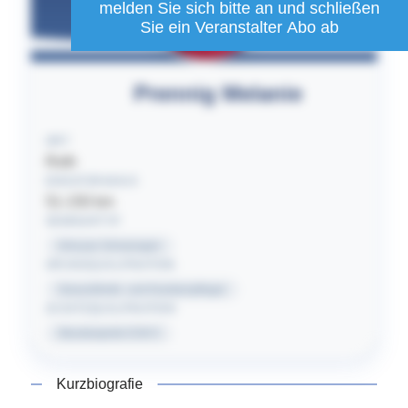
melden Sie sich bitte an und schließen
Sie ein Veranstalter Abo ab
Prennig
Melanie
ORT
Roth
EINSATZRADIUS
51-150
km
SEMINARTYP
Inhouse Schulungen
GRUNDQUALIFIKATION
Gesundheits- und Krankenpfleger
ZUSATZQUALIFIKATION
Wundexperte ICW ®
Kurzbiografie