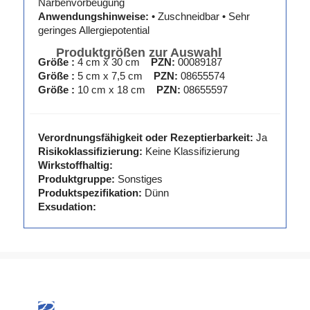
Narbenvorbeugung
Anwendungshinweise:
• Zuschneidbar • Sehr
geringes Allergiepotential
Produktgrößen zur Auswahl
Größe :
4 cm x 30 cm
PZN:
00089187
Größe :
5 cm x 7,5 cm
PZN:
08655574
Größe :
10 cm x 18 cm
PZN:
08655597
Verordnungsfähigkeit oder Rezeptierbarkeit:
Ja
Risikoklassifizierung:
Keine Klassifizierung
Wirkstoffhaltig:
Produktgruppe:
Sonstiges
Produktspezifikation:
Dünn
Exsudation: