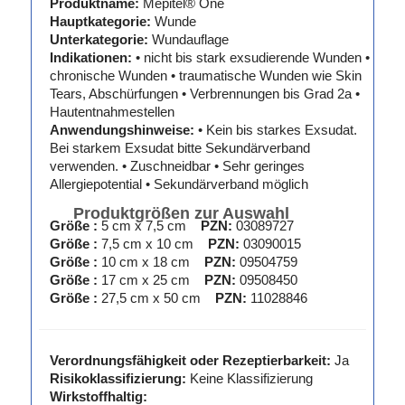
Produktname:
Mepitel® One
Hauptkategorie:
Wunde
Unterkategorie:
Wundauflage
Indikationen:
• nicht bis stark exsudierende Wunden •
chronische Wunden • traumatische Wunden wie Skin
Tears, Abschürfungen • Verbrennungen bis Grad 2a •
Hautentnahmestellen
Anwendungshinweise:
• Kein bis starkes Exsudat.
Bei starkem Exsudat bitte Sekundärverband
verwenden. • Zuschneidbar • Sehr geringes
Allergiepotential • Sekundärverband möglich
Produktgrößen zur Auswahl
Größe :
5 cm x 7,5 cm
PZN:
03089727
Größe :
7,5 cm x 10 cm
PZN:
03090015
Größe :
10 cm x 18 cm
PZN:
09504759
Größe :
17 cm x 25 cm
PZN:
09508450
Größe :
27,5 cm x 50 cm
PZN:
11028846
Verordnungsfähigkeit oder Rezeptierbarkeit:
Ja
Risikoklassifizierung:
Keine Klassifizierung
Wirkstoffhaltig: