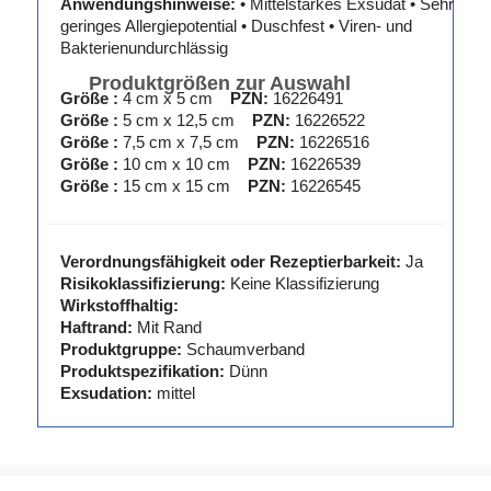
Anwendungshinweise:
• Mittelstarkes Exsudat • Sehr
geringes Allergiepotential • Duschfest • Viren- und
Bakterienundurchlässig
Produktgrößen zur Auswahl
Größe :
4 cm x 5 cm
PZN:
16226491
Größe :
5 cm x 12,5 cm
PZN:
16226522
Größe :
7,5 cm x 7,5 cm
PZN:
16226516
Größe :
10 cm x 10 cm
PZN:
16226539
Größe :
15 cm x 15 cm
PZN:
16226545
Verordnungsfähigkeit oder Rezeptierbarkeit:
Ja
Risikoklassifizierung:
Keine Klassifizierung
Wirkstoffhaltig:
Haftrand:
Mit Rand
Produktgruppe:
Schaumverband
Produktspezifikation:
Dünn
Exsudation:
mittel