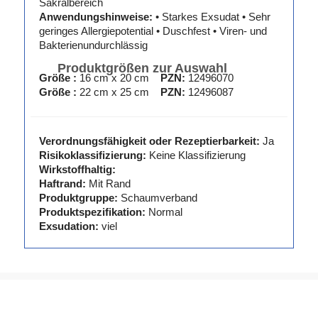
Sakralbereich
Anwendungshinweise:
• Starkes Exsudat • Sehr
geringes Allergiepotential • Duschfest • Viren- und
Bakterienundurchlässig
Produktgrößen zur Auswahl
Größe :
16 cm x 20 cm
PZN:
12496070
Größe :
22 cm x 25 cm
PZN:
12496087
Verordnungsfähigkeit oder Rezeptierbarkeit:
Ja
Risikoklassifizierung:
Keine Klassifizierung
Wirkstoffhaltig:
Haftrand:
Mit Rand
Produktgruppe:
Schaumverband
Produktspezifikation:
Normal
Exsudation:
viel