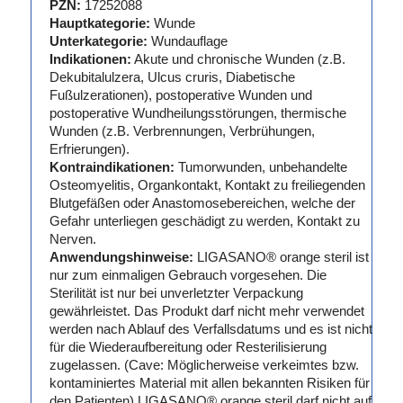
PZN:
17252088
Hauptkategorie:
Wunde
Unterkategorie:
Wundauflage
Indikationen:
Akute und chronische Wunden (z.B.
Dekubitalulzera, Ulcus cruris, Diabetische
Fußulzerationen), postoperative Wunden und
postoperative Wundheilungsstörungen, thermische
Wunden (z.B. Verbrennungen, Verbrühungen,
Erfrierungen).
Kontraindikationen:
Tumorwunden, unbehandelte
Osteomyelitis, Organkontakt, Kontakt zu freiliegenden
Blutgefäßen oder Anastomosebereichen, welche der
Gefahr unterliegen geschädigt zu werden, Kontakt zu
Nerven.
Anwendungshinweise:
LIGASANO® orange steril ist
nur zum einmaligen Gebrauch vorgesehen. Die
Sterilität ist nur bei unverletzter Verpackung
gewährleistet. Das Produkt darf nicht mehr verwendet
werden nach Ablauf des Verfallsdatums und es ist nicht
für die Wiederaufbereitung oder Resterilisierung
zugelassen. (Cave: Möglicherweise verkeimtes bzw.
kontaminiertes Material mit allen bekannten Risiken für
den Patienten) LIGASANO® orange steril darf nicht auf