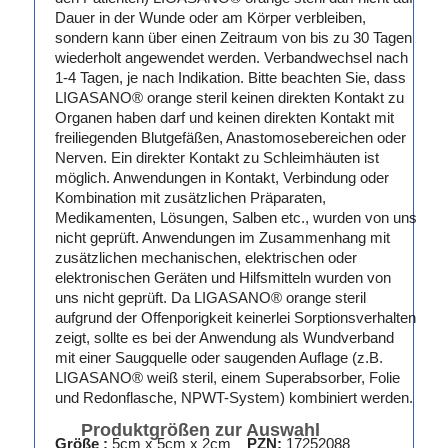
Dauer in der Wunde oder am Körper verbleiben,
sondern kann über einen Zeitraum von bis zu 30 Tagen
wiederholt angewendet werden. Verbandwechsel nach
1-4 Tagen, je nach Indikation. Bitte beachten Sie, dass
LIGASANO® orange steril keinen direkten Kontakt zu
Organen haben darf und keinen direkten Kontakt mit
freiliegenden Blutgefäßen, Anastomosebereichen oder
Nerven. Ein direkter Kontakt zu Schleimhäuten ist
möglich. Anwendungen in Kontakt, Verbindung oder
Kombination mit zusätzlichen Präparaten,
Medikamenten, Lösungen, Salben etc., wurden von uns
nicht geprüft. Anwendungen im Zusammenhang mit
zusätzlichen mechanischen, elektrischen oder
elektronischen Geräten und Hilfsmitteln wurden von
uns nicht geprüft. Da LIGASANO® orange steril
aufgrund der Offenporigkeit keinerlei Sorptionsverhalten
zeigt, sollte es bei der Anwendung als Wundverband
mit einer Saugquelle oder saugenden Auflage (z.B.
LIGASANO® weiß steril, einem Superabsorber, Folie
und Redonflasche, NPWT-System) kombiniert werden.
Produktgrößen zur Auswahl
Größe :
5cm x 5cm x 2cm
PZN:
17252088