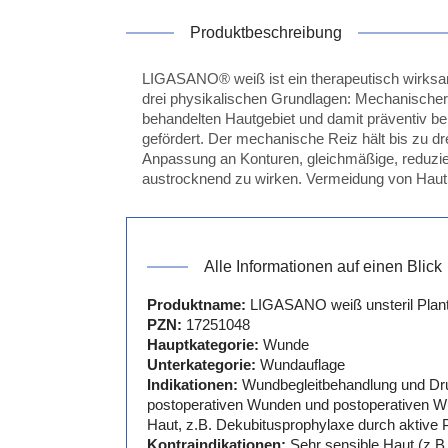
Produktbeschreibung
LIGASANO® weiß ist ein therapeutisch wirksa
drei physikalischen Grundlagen: Mechanischer
behandelten Hautgebiet und damit präventiv bei
gefördert. Der mechanische Reiz hält bis z
Anpassung an Konturen, gleichmäßige, reduzie
austrocknend zu wirken. Vermeidung von Hautm
Alle Informationen auf einen Blick
Produktname:
LIGASANO weiß unsteril Plant
PZN:
17251048
Hauptkategorie:
Wunde
Unterkategorie:
Wundauflage
Indikationen:
Wundbegleitbehandlung und Druc
postoperativen Wunden und postoperativen Wu
Haut, z.B. Dekubitusprophylaxe durch aktive 
Kontraindikationen:
Sehr sensible Haut (z.B