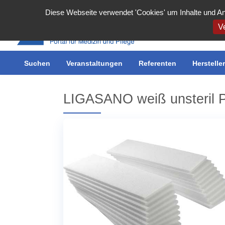
Cookie-Einstellungen
Diese Webseite verwendet 'Cookies' um Inhalte und An
Ve
Suchen
Inserieren
Veranstaltungen
Meine Inserate
Referenten
Benutzerkonto
Herstelle
LIGASANO weiß unsteril P