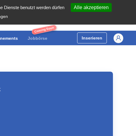
he Dienste benutzt werden dürfen
Alle akzeptieren
ngen
Coming Soon
Inserieren
nements
Jobbörse
k