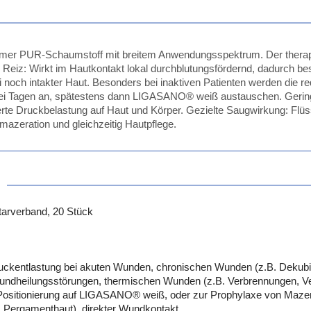
mer PUR-Schaumstoff mit breitem Anwendungsspektrum. Der therape
 Reiz: Wirkt im Hautkontakt lokal durchblutungsfördernd, dadurch b
 noch intakter Haut. Besonders bei inaktiven Patienten werden die re
u drei Tagen an, spätestens dann LIGASANO® weiß austauschen. Ge
rte Druckbelastung auf Haut und Körper. Gezielte Saugwirkung: Flüs
azeration und gleichzeitig Hautpflege.
arverband, 20 Stück
kentlastung bei akuten Wunden, chronischen Wunden (z.B. Dekubital
ndheilungsstörungen, thermischen Wunden (z.B. Verbrennungen, Verb
Positionierung auf LIGASANO® weiß, oder zur Prophylaxe von Mazerat
. Pergamenthaut), direkter Wundkontakt.