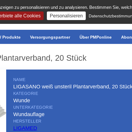
zeigen zu personalisieren und zu analysieren. Bestimmen Sie, welc
rbiete alle Cookies
Personalisieren
Datenschutzbestimmu
r/ Produkte
Versorgungspartner
Über PMPonline
Abon
lantarverband, 20 Stück
NAME
LIGASANO weiß unsteril Plantarverband, 20 Stüc
KATEGORIE
Wunde
UNTERKATEGORIE
Wundauflage
HERSTELLER
LIGAMED