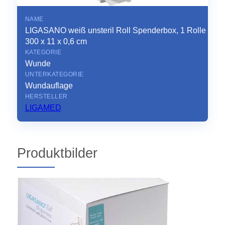
NAME
LIGASANO weiß unsteril Roll Spenderbox, 1 Rolle
300 x 11 x 0,6 cm
KATEGORIE
Wunde
UNTERKATEGORIE
Wundauflage
HERSTELLER
LIGAMED
Produktbilder