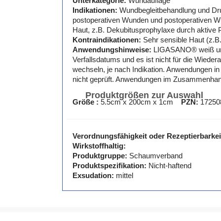
Unterkategorie:
Wundauflage
Indikationen:
Wundbegleitbehandlung und Druc
postoperativen Wunden und postoperativen Wu
Haut, z.B. Dekubitusprophylaxe durch aktive 
Kontraindikationen:
Sehr sensible Haut (z.B
Anwendungshinweise:
LIGASANO® weiß unst
Verfallsdatums und es ist nicht für die Wied
wechseln, je nach Indikation. Anwendungen in
nicht geprüft. Anwendungen im Zusammenhang m
Produktgrößen zur Auswahl
Größe :
5.5cm x 200cm x 1cm
PZN:
17250
Verordnungsfähigkeit oder Rezeptierbarkei
Wirkstoffhaltig:
Produktgruppe:
Schaumverband
Produktspezifikation:
Nicht-haftend
Exsudation:
mittel