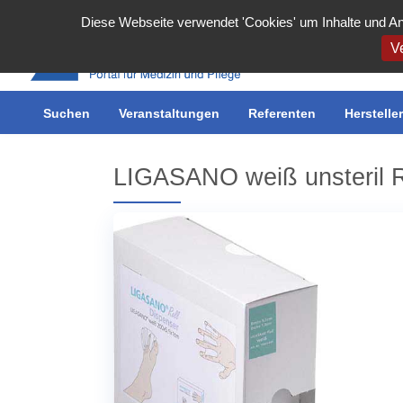
Cookie-Einstellungen
Diese Webseite verwendet 'Cookies' um Inhalte und An
Ve
Suchen
Inserieren
Veranstaltungen
Meine Inserate
Referenten
Benutzerkonto
Herstelle
LIGASANO weiß unsteril Ro