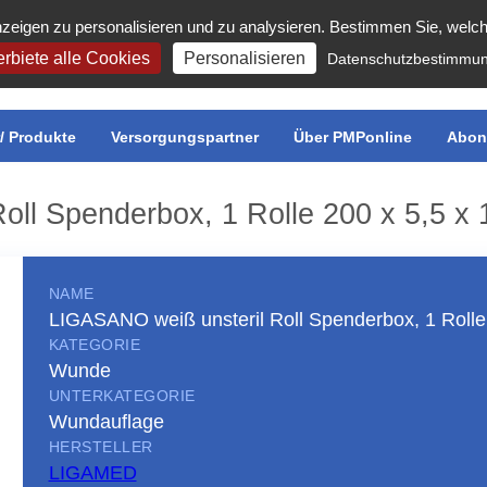
zeigen zu personalisieren und zu analysieren. Bestimmen Sie, welc
rbiete alle Cookies
Personalisieren
Datenschutzbestimmu
r/ Produkte
Versorgungspartner
Über PMPonline
Abon
ll Spenderbox, 1 Rolle 200 x 5,5 x 
NAME
LIGASANO weiß unsteril Roll Spenderbox, 1 Rolle
KATEGORIE
Wunde
UNTERKATEGORIE
Wundauflage
HERSTELLER
LIGAMED