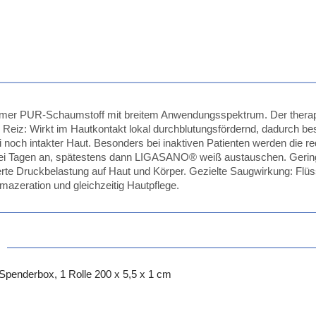
mer PUR-Schaumstoff mit breitem Anwendungsspektrum. Der therape
 Reiz: Wirkt im Hautkontakt lokal durchblutungsfördernd, dadurch b
 noch intakter Haut. Besonders bei inaktiven Patienten werden die re
u drei Tagen an, spätestens dann LIGASANO® weiß austauschen. Ge
rte Druckbelastung auf Haut und Körper. Gezielte Saugwirkung: Flüs
azeration und gleichzeitig Hautpflege.
Spenderbox, 1 Rolle 200 x 5,5 x 1 cm