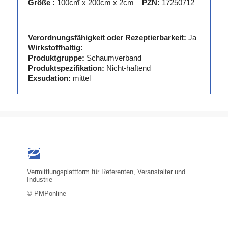
Größe :
100cm x 200cm x 2cm
PZN:
17250712
Verordnungsfähigkeit oder Rezeptierbarkeit:
Ja
Wirkstoffhaltig:
Produktgruppe:
Schaumverband
Produktspezifikation:
Nicht-haftend
Exsudation:
mittel
Vermittlungsplattform für Referenten, Veranstalter und
Industrie
© PMPonline