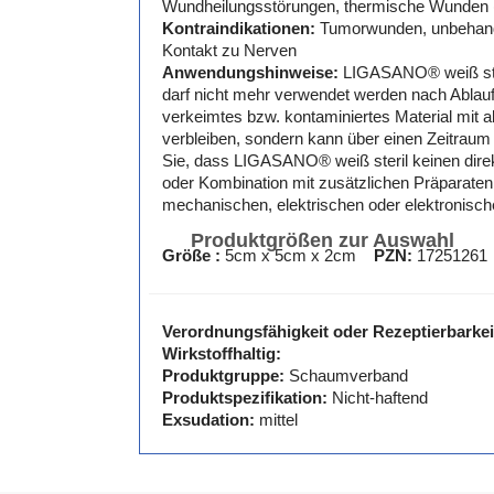
Wundheilungsstörungen, thermische Wunden (z
Kontraindikationen:
Tumorwunden, unbehandel
Kontakt zu Nerven
Anwendungshinweise:
LIGASANO® weiß steri
darf nicht mehr verwendet werden nach Ablauf 
verkeimtes bzw. kontaminiertes Material mit 
verbleiben, sondern kann über einen Zeitraum
Sie, dass LIGASANO® weiß steril keinen direk
oder Kombination mit zusätzlichen Präparate
mechanischen, elektrischen oder elektronische
Produktgrößen zur Auswahl
Größe :
5cm x 5cm x 2cm
PZN:
17251261
Verordnungsfähigkeit oder Rezeptierbarkei
Wirkstoffhaltig:
Produktgruppe:
Schaumverband
Produktspezifikation:
Nicht-haftend
Exsudation:
mittel