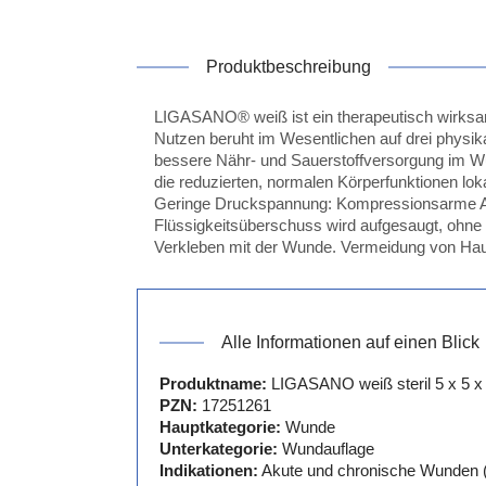
Produktbeschreibung
LIGASANO® weiß ist ein therapeutisch wirks
Nutzen beruht im Wesentlichen auf drei physi
bessere Nähr- und Sauerstoffversorgung im Wun
die reduzierten, normalen Körperfunktionen l
Geringe Druckspannung: Kompressionsarme Anp
Flüssigkeitsüberschuss wird aufgesaugt, ohn
Verkleben mit der Wunde. Vermeidung von Hau
Alle Informationen auf einen Blick
Produktname:
LIGASANO weiß steril 5 x 5 x
PZN:
17251261
Hauptkategorie:
Wunde
Unterkategorie:
Wundauflage
Indikationen:
Akute und chronische Wunden (z