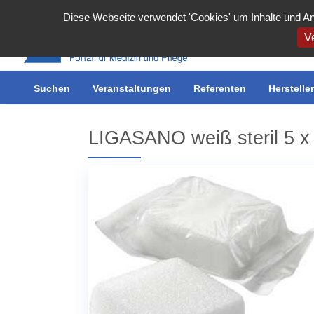
Cookie-Einstellungen
Diese Webseite verwendet 'Cookies' um Inhalte und An
Ve
Suchen
Inserieren
Veranstaltungen
Meine Inserate
Referenten
Benutzerkonto
Herstelle
LIGASANO weiß steril 5 x 