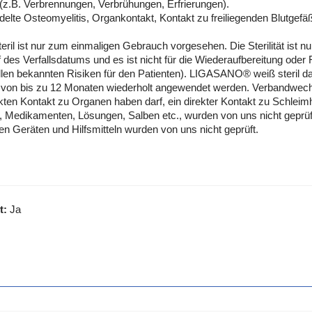
.B. Verbrennungen, Verbrühungen, Erfrierungen).
te Osteomyelitis, Organkontakt, Kontakt zu freiliegenden Blutgefäß
l ist nur zum einmaligen Gebrauch vorgesehen. Die Sterilität ist nu
des Verfallsdatums und es ist nicht für die Wiederaufbereitung oder
allen bekannten Risiken für den Patienten). LIGASANO® weiß steril d
 von bis zu 12 Monaten wiederholt angewendet werden. Verbandwechse
ten Kontakt zu Organen haben darf, ein direkter Kontakt zu Schleim
n, Medikamenten, Lösungen, Salben etc., wurden von uns nicht gep
n Geräten und Hilfsmitteln wurden von uns nicht geprüft.
t:
Ja