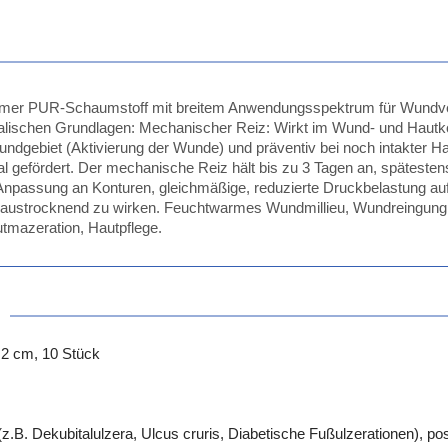
amer PUR-Schaumstoff mit breitem Anwendungsspektrum für Wundver
kalischen Grundlagen: Mechanischer Reiz: Wirkt im Wund- und Hautko
dgebiet (Aktivierung der Wunde) und präventiv bei noch intakter Ha
okal gefördert. Der mechanische Reiz hält bis zu 3 Tagen an, späte
assung an Konturen, gleichmäßige, reduzierte Druckbelastung auf
e austrocknend zu wirken. Feuchtwarmes Wundmillieu, Wundreingung
tmazeration, Hautpflege.
 2 cm, 10 Stück
.B. Dekubitalulzera, Ulcus cruris, Diabetische Fußulzerationen), p