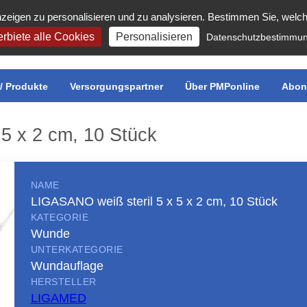
zeigen zu personalisieren und zu analysieren. Bestimmen Sie, welc
rbiete alle Cookies
Personalisieren
Datenschutzbestimmu
r/ Produkte
Versorgungspartner
Über PMPonline
Abon
5 x 2 cm, 10 Stück
NAME
LIGASANO weiß steril 5 x 5 x 2 cm, 10 Stück
KATEGORIE
Wunde
UNTERKATEGORIE
Wundauflage
HERSTELLER
LIGAMED